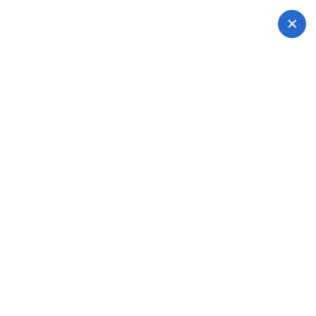
登录平台
✕
标签云列表
按标签聚合浏览相关文章
电竞战队赞助商对比，资金投入，差距分析